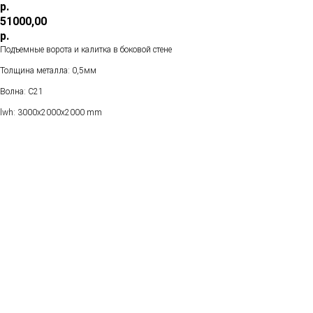
р.
51000,00
р.
Подъемные ворота и калитка в боковой стене
Толщина металла: 0,5мм
Волна: С21
lwh: 3000x2000x2000 mm